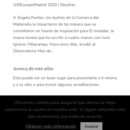
\16\Europe/Madrid 2020
|
Reseñas
A Ángela Puntes, los buitres de la Comarca del
Matarraña le impactaron de tal manera que se
convirtieron en fuente de inspiración para El muladar, la
nueva novela que ha escrito a cuatro manos con José
Ignacio Villacampa. Hace unos días, acudió al
Observatorio Mas de...
Acerca de este sitio
Este puede ser un buen lugar para presentarte a ti mismo
y a tu sitio o para incluir algunas acreditaciones.
Utilizamos cookies para asegurar que damos la mejor
experiencia al usuario en nuestra web. Si sigues utilizando este
sitio asumiremos que estás de acuerdo.
Copyright © Ángela Puntes, José Ignacio Villacampa,
Obtener más información
.
Aceptar
2020. Reservados todos los derechos.